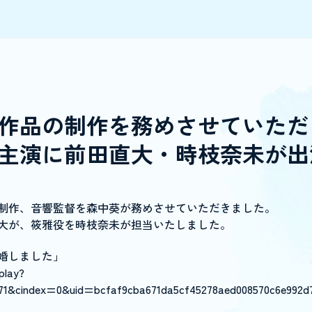
作品の制作を務めさせていただ
主演に前田直大・時枝奈未が出
制作、音響監督を森中葵が務めさせていただきました。
大が、筱雅役を時枝奈未が担当いたしました。
婚しました」
play?
71&cindex=0&uid=bcfaf9cba671da5cf45278aed008570c6e992d