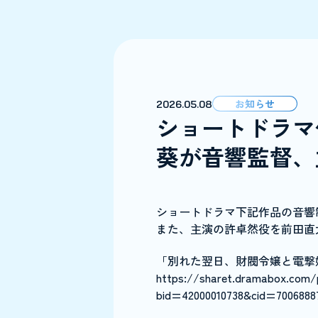
お知らせ
2026.05.08
ショートドラマ
葵が音響監督、
ショートドラマ下記作品の音響
また、主演の許卓然役を前田直
「別れた翌日、財閥令嬢と電撃
https://sharet.dramabox.com/
bid=42000010738&cid=7006888