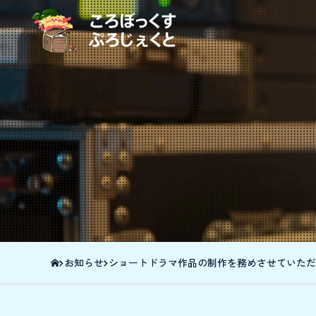
Skip
to
the
content
お知らせ
ショートドラマ作品の制作を務めさせていただ