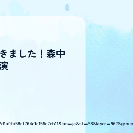
きました！森中
演
7d1a0fa58cf764c1c156c7cb11&lan=ja&st=98&layer=962&grou